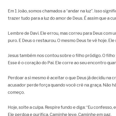
Em 1 João, somos chamados a “andar na luz”. Isso signif
trazer tudo para a luz do amor de Deus. É assim que a c
Lembre de Davi. Ele errou, mas correu para Deus com u
puro. E Deus o restaurou. O mesmo Deus te vê hoje. Ele 
Jesus também nos contou sobre o filho pródigo. O filho
Esse é o coração do Pai. Ele corre ao seu encontro qua
Perdoar a si mesmo é aceitar o que Deus já decidiu na cr
acusador perde força quando você crê na graça. Não h
começo.
Hoje, solte a culpa. Respire fundo e diga: “Eu confesso, e
Ele perdoa e purifica. Caminhe leve. Caminhe em paz.