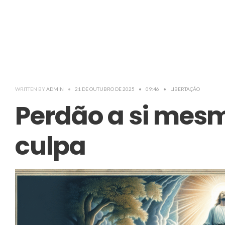
WRITTEN BY
ADMIN
•
21 DE OUTUBRO DE 2025
•
09:46
•
LIBERTAÇÃO
Perdão a si mesm
culpa