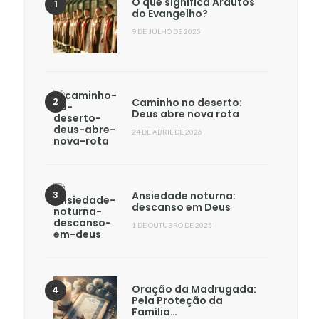
O que significa Arautos
do Evangelho?
9 DE JULHO DE 2025
Caminho no deserto:
Deus abre nova rota
24 DE ABRIL DE 2026
Ansiedade noturna:
descanso em Deus
1 DE OUTUBRO DE 2025
Oração da Madrugada:
Pela Proteção da
Família…