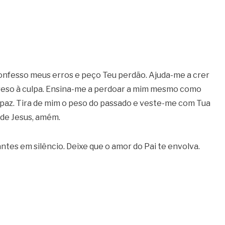
onfesso meus erros e peço Teu perdão. Ajuda-me a crer
r preso à culpa. Ensina-me a perdoar a mim mesmo como
az. Tira de mim o peso do passado e veste-me com Tua
e de Jesus, amém.
ntes em silêncio. Deixe que o amor do Pai te envolva.