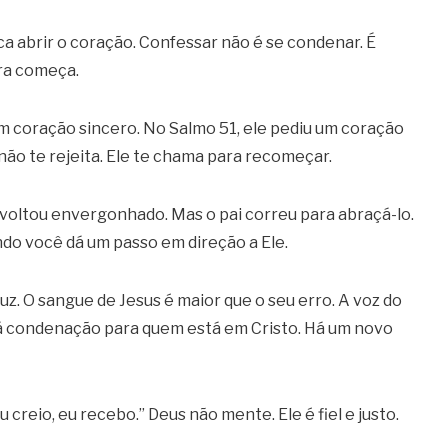
ica abrir o coração. Confessar não é se condenar. É
ura começa.
m coração sincero. No Salmo 51, ele pediu um coração
não te rejeita. Ele te chama para recomeçar.
 voltou envergonhado. Mas o pai correu para abraçá-lo.
ndo você dá um passo em direção a Ele.
uz. O sangue de Jesus é maior que o seu erro. A voz do
á condenação para quem está em Cristo. Há um novo
u creio, eu recebo.” Deus não mente. Ele é fiel e justo.