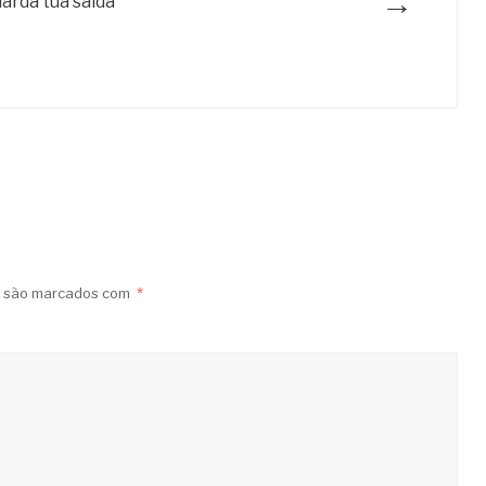
→
arda tua saída
s são marcados com
*