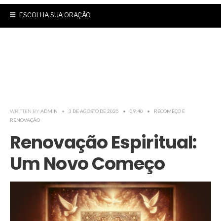
ESCOLHA SUA ORAÇÃO
WRITTEN BY
ADMIN
•
3 DE AGOSTO DE 2025
•
09:40
•
RECOMEÇO E
RENOVAÇÃO
Renovação Espiritual:
Um Novo Começo