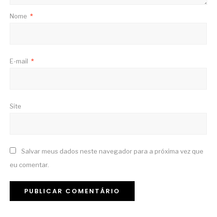
Nome
*
E-mail
*
Site
Salvar meus dados neste navegador para a próxima vez que
eu comentar.