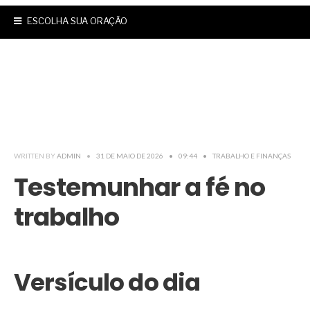
ESCOLHA SUA ORAÇÃO
WRITTEN BY
ADMIN
•
31 DE MAIO DE 2026
•
09:44
•
TRABALHO E FINANÇAS
Testemunhar a fé no
trabalho
Versículo do dia