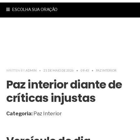
ESCOLHA SUA ORAÇÃO
WRITTEN BY
ADMIN
•
21 DE MAIO DE 2026
•
09:43
•
PAZ INTERIOR
Paz interior diante de
críticas injustas
Categoria:
Paz Interior