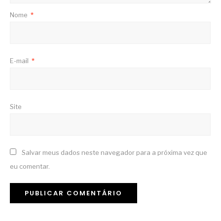
Nome
*
E-mail
*
Site
Salvar meus dados neste navegador para a próxima vez que
eu comentar.