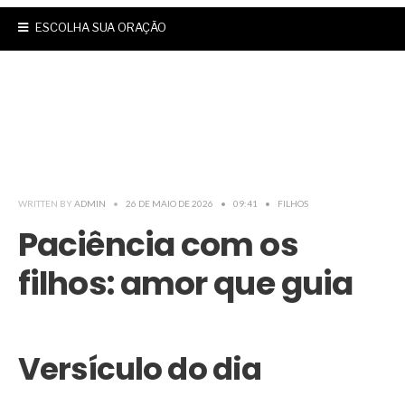
ESCOLHA SUA ORAÇÃO
WRITTEN BY
ADMIN
•
26 DE MAIO DE 2026
•
09:41
•
FILHOS
Paciência com os
filhos: amor que guia
Versículo do dia