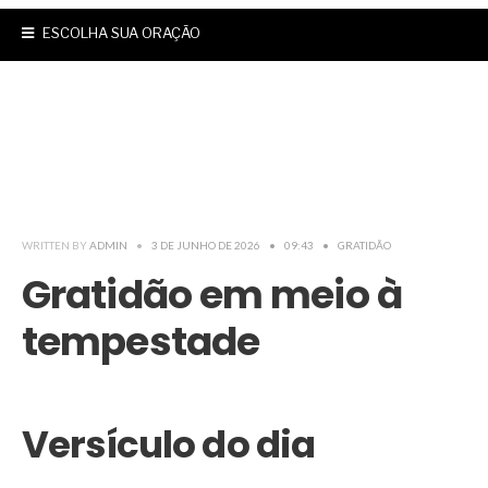
ESCOLHA SUA ORAÇÃO
WRITTEN BY
ADMIN
•
3 DE JUNHO DE 2026
•
09:43
•
GRATIDÃO
Gratidão em meio à
tempestade
Versículo do dia