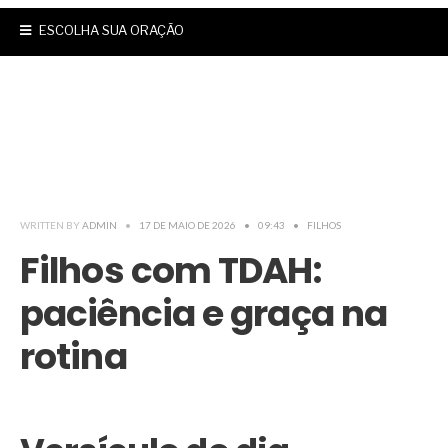
ESCOLHA SUA ORAÇÃO
WRITTEN BY
ADMIN
•
17 DE MAIO DE 2026
•
09:43
•
FILHOS
Filhos com TDAH:
paciência e graça na
rotina