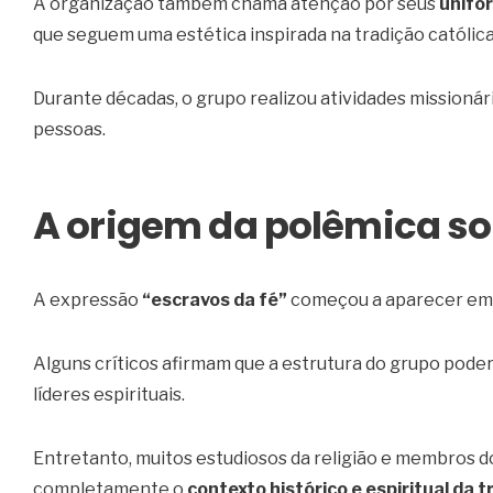
A organização também chama atenção por seus
unifor
que seguem uma estética inspirada na tradição católica
Durante décadas, o grupo realizou atividades missionár
pessoas.
A origem da polêmica so
A expressão
“escravos da fé”
começou a aparecer em 
Alguns críticos afirmam que a estrutura do grupo poder
líderes espirituais.
Entretanto, muitos estudiosos da religião e membros 
completamente o
contexto histórico e espiritual da t