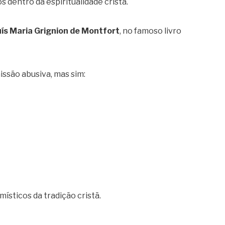
s dentro da espiritualidade cristã.
ís Maria Grignion de Montfort
, no famoso livro
issão abusiva, mas sim:
ísticos da tradição cristã.