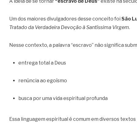
A ideia de se tornar
“escravo de Deus”
existe há século
Um dos maiores divulgadores desse conceito foi
São Lu
Tratado da Verdadeira Devoção à Santíssima Virgem
.
Nesse contexto, a palavra “escravo” não significa subm
entrega total a Deus
renúncia ao egoísmo
busca por uma vida espiritual profunda
Essa linguagem espiritual é comum em diversos textos m