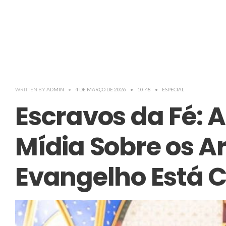
WRITTEN BY
ADMIN
•
4 DE MARÇO DE 2026
•
10:48
•
ESPECIAL
Escravos da Fé: 
Mídia Sobre os A
Evangelho Está C