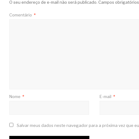
O seu endereço de e-mail não será publicado.
Campos obrigatório
Comentário
*
Nome
*
E-mail
*
Salvar meus dados neste navegador para a próxima vez que eu