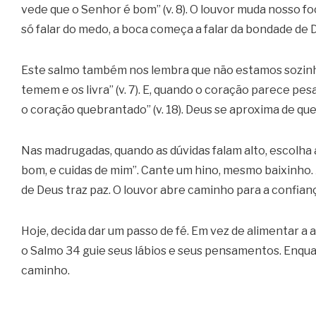
vede que o Senhor é bom” (v. 8). O louvor muda nosso 
só falar do medo, a boca começa a falar da bondade de 
Este salmo também nos lembra que não estamos sozinh
temem e os livra” (v. 7). E, quando o coração parece p
o coração quebrantado” (v. 18). Deus se aproxima de que
Nas madrugadas, quando as dúvidas falam alto, escolha a
bom, e cuidas de mim”. Cante um hino, mesmo baixinho.
de Deus traz paz. O louvor abre caminho para a confian
Hoje, decida dar um passo de fé. Em vez de alimentar a
o Salmo 34 guie seus lábios e seus pensamentos. Enquan
caminho.