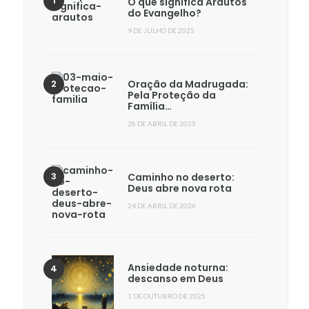
O que significa Arautos
do Evangelho?
9 DE JULHO DE 2025
Oração da Madrugada:
Pela Proteção da
Família…
28 DE ABRIL DE 2025
Caminho no deserto:
Deus abre nova rota
24 DE ABRIL DE 2026
Ansiedade noturna:
descanso em Deus
1 DE OUTUBRO DE 2025