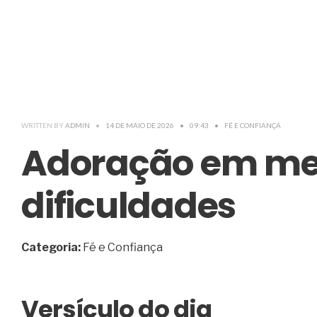
WRITTEN BY
ADMIN
•
14 DE MAIO DE 2026
•
09:43
•
FÉ E CONFIANÇA
Adoração em me
dificuldades
Categoria:
Fé e Confiança
Versículo do dia