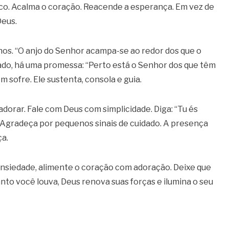
foco. Acalma o coração. Reacende a esperança. Em vez de
Deus.
os. “O anjo do Senhor acampa-se ao redor dos que o
esado, há uma promessa: “Perto está o Senhor dos que têm
m sofre. Ele sustenta, consola e guia.
dorar. Fale com Deus com simplicidade. Diga: “Tu és
 Agradeça por pequenos sinais de cuidado. A presença
ça.
 ansiedade, alimente o coração com adoração. Deixe que
to você louva, Deus renova suas forças e ilumina o seu