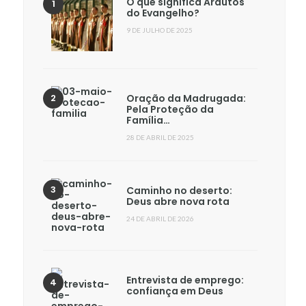
O que significa Arautos
do Evangelho?
9 DE JULHO DE 2025
Oração da Madrugada:
Pela Proteção da
Família…
28 DE ABRIL DE 2025
Caminho no deserto:
Deus abre nova rota
24 DE ABRIL DE 2026
Entrevista de emprego:
confiança em Deus