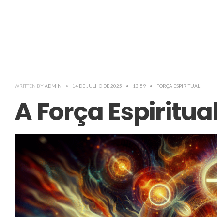
WRITTEN BY
ADMIN
•
14 DE JULHO DE 2025
•
13:59
•
FORÇA ESPIRITUAL
A Força Espiritu