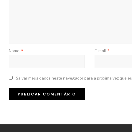
Nome
*
E-mail
*
Salvar meus dados neste navegador para a próxima vez que eu