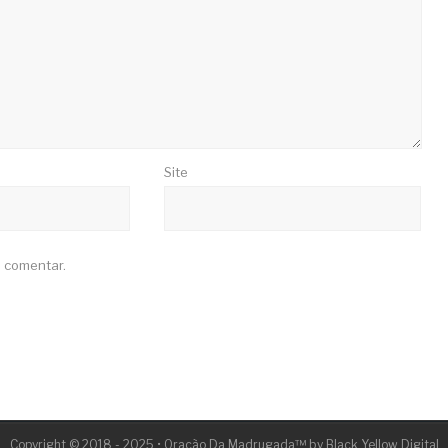
Site
 comentar.
Copyright © 2018 - 2025 • Oração Da Madrugada™ by Black Yellow Digital